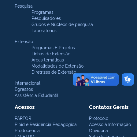
Pesquisa
Programas
Pesquisadores
Grupos e Núcleos de pesquisa
Laboratórios
Extensão
Programas E Projetos
Linhas de Extensão
Áreas temáticas
Modalidades de Extensão
Diretrizes de Extensão
Internacional
Egressos
Assistência Estudantil
Acessos
Contatos Gerais
PARFOR
Protocolo
Pibid e Residência Pedagógica
Acesso à Informação
Prodocência
Ouvidoria
LAPETRO
Sala de Imprensa