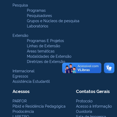
Pesquisa
Programas
Pesquisadores
Grupos e Núcleos de pesquisa
Laboratórios
Extensão
Programas E Projetos
Linhas de Extensão
Áreas temáticas
Modalidades de Extensão
Diretrizes de Extensão
Internacional
Egressos
Assistência Estudantil
Acessos
Contatos Gerais
PARFOR
Protocolo
Pibid e Residência Pedagógica
Acesso à Informação
Prodocência
Ouvidoria
LAPETRO
Sala de Imprensa