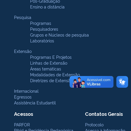
Pós-Graduação
Ensino a distância
Pesquisa
Programas
Pesquisadores
Grupos e Núcleos de pesquisa
Laboratórios
Extensão
Programas E Projetos
Linhas de Extensão
Áreas temáticas
Modalidades de Extensão
Diretrizes de Extensão
Internacional
Egressos
Assistência Estudantil
Acessos
Contatos Gerais
PARFOR
Protocolo
Pibid e Residência Pedagógica
Acesso à Informação