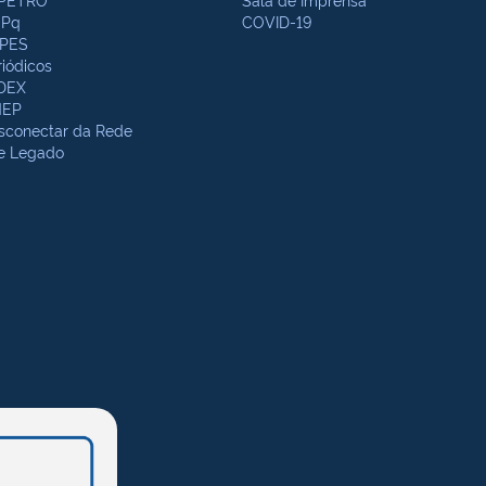
Pq
COVID-19
PES
riódicos
DEX
NEP
sconectar da Rede
te Legado