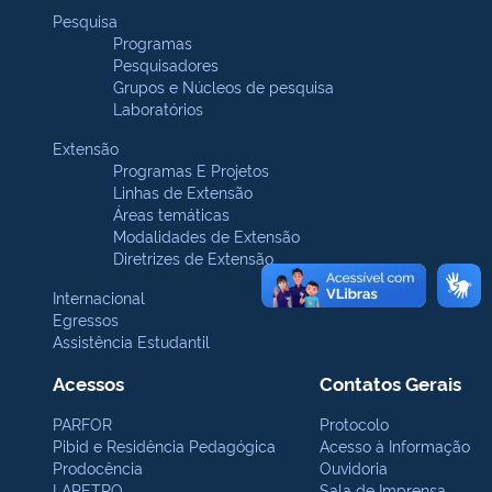
Pesquisa
Programas
Pesquisadores
Grupos e Núcleos de pesquisa
Laboratórios
Extensão
Programas E Projetos
Linhas de Extensão
Áreas temáticas
Modalidades de Extensão
Diretrizes de Extensão
Internacional
Egressos
Assistência Estudantil
Acessos
Contatos Gerais
PARFOR
Protocolo
Pibid e Residência Pedagógica
Acesso à Informação
Prodocência
Ouvidoria
LAPETRO
Sala de Imprensa