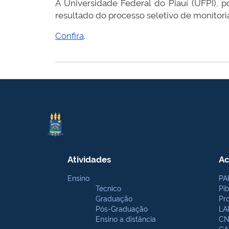
A Universidade Federal do Piauí (UFPI), 
resultado do processo seletivo de monitoria
Confira
.
Atividades
Ac
Ensino
PA
Técnico
Pi
Graduação
Pr
Pós-Graduação
LA
Ensino a distância
CN
CA