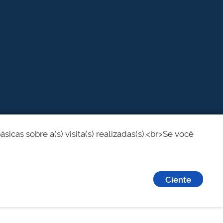
cas sobre a(s) visita(s) realizadas(s).<br>Se você
Ciente