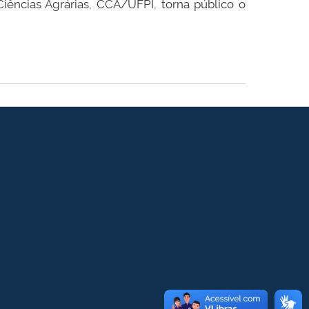
iências Agrárias, CCA/UFPI, torna público o