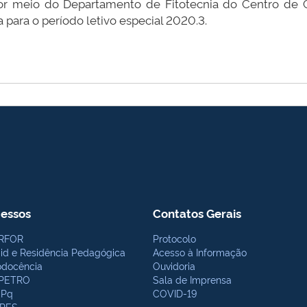
por meio do Departamento de Fitotecnia do Centro de C
 para o período letivo especial 2020.3.
essos
Contatos Gerais
RFOR
Protocolo
bid e Residência Pedagógica
Acesso à Informação
odocência
Ouvidoria
PETRO
Sala de Imprensa
Pq
COVID-19
PES