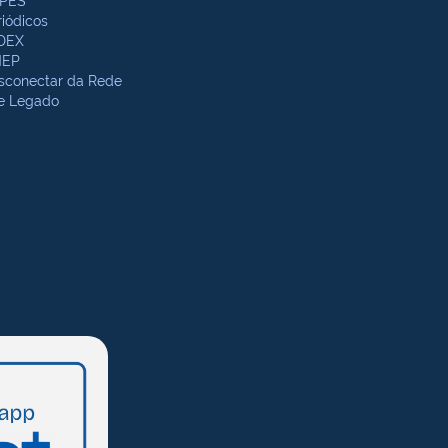
riódicos
DEX
NEP
sconectar da Rede
te Legado