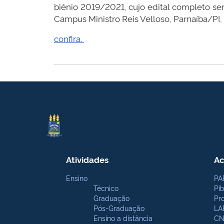
biênio 2019/2021, cujo edital completo ser
Campus Ministro Reis Velloso, Parnaíba/PI,
confira.
Atividades
Ac
Ensino
PA
Técnico
Pi
Graduação
Pr
Pós-Graduação
LA
Ensino a distância
CN