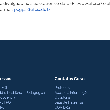
á divulgado no sítio eletrônico da UFPI (www.ufpi.br) e a
 e-mail:
ppgpsi@ufpi.edu.br
.
essos
Contatos Gerais
RFOR
Protocolo
bid e Residência Pedagógica
Acesso à Informação
odocência
Ouvidoria
PETRO
Sala de Imprensa
Pq
COVID-19