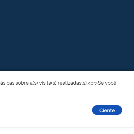
cas sobre a(s) visita(s) realizadas(s).<br>Se você
Ciente