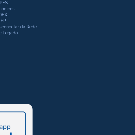
PES
riódicos
DEX
NEP
sconectar da Rede
te Legado