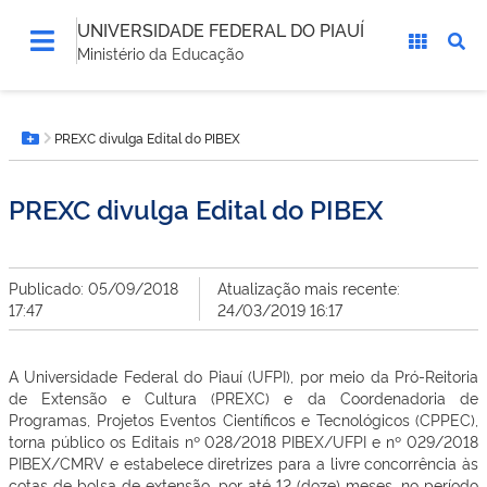
UNIVERSIDADE FEDERAL DO PIAUÍ
Ministério da Educação
Você
PREXC divulga Edital do PIBEX
está
Botão Menu
aqui:
PREXC divulga Edital do PIBEX
Publicado: 05/09/2018
Atualização mais recente:
17:47
24/03/2019 16:17
A Universidade Federal do Piauí (UFPI), por meio da Pró-Reitoria
de Extensão e Cultura (PREXC) e da Coordenadoria de
Programas, Projetos Eventos Científicos e Tecnológicos (CPPEC),
torna público os Editais nº 028/2018 PIBEX/UFPI e nº 029/2018
PIBEX/CMRV e estabelece diretrizes para a livre concorrência às
cotas de bolsa de extensão, por até 12 (doze) meses, no período