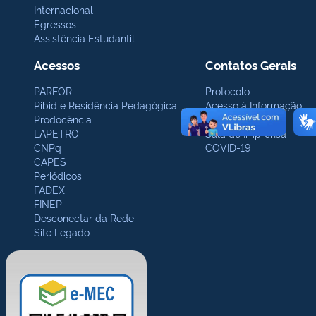
Internacional
Egressos
Assistência Estudantil
Acessos
Contatos Gerais
PARFOR
Protocolo
Pibid e Residência Pedagógica
Acesso à Informação
Prodocência
Ouvidoria
LAPETRO
Sala de Imprensa
CNPq
COVID-19
CAPES
Periódicos
FADEX
FINEP
Desconectar da Rede
Site Legado