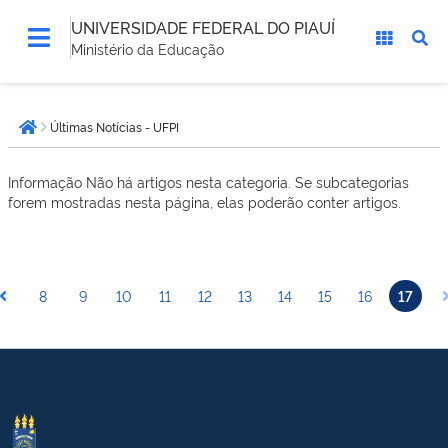
UNIVERSIDADE FEDERAL DO PIAUÍ
Ministério da Educação
Você
Últimas Notícias - UFPI
está
Página inicial
aqui:
Informação
Não há artigos nesta categoria. Se subcategorias
forem mostradas nesta página, elas poderão conter artigos.
8
9
10
11
12
13
14
15
16
17