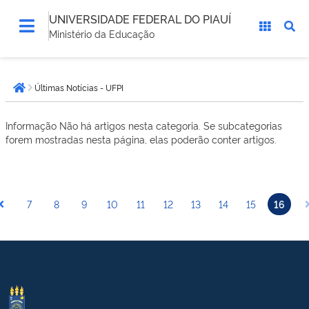
UNIVERSIDADE FEDERAL DO PIAUÍ
Ministério da Educação
Você
Últimas Notícias - UFPI
está
Página inicial
aqui:
Informação
Não há artigos nesta categoria. Se subcategorias
forem mostradas nesta página, elas poderão conter artigos.
7
8
9
10
11
12
13
14
15
16