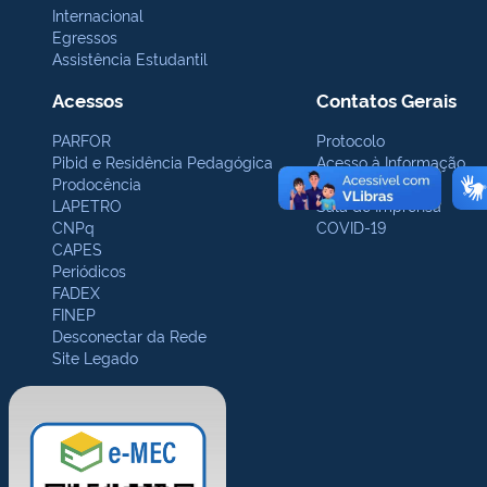
Internacional
Egressos
Assistência Estudantil
Acessos
Contatos Gerais
PARFOR
Protocolo
Pibid e Residência Pedagógica
Acesso à Informação
Prodocência
Ouvidoria
LAPETRO
Sala de Imprensa
CNPq
COVID-19
CAPES
Periódicos
FADEX
FINEP
Desconectar da Rede
Site Legado