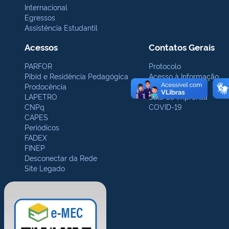
Internacional
Egressos
Assistência Estudantil
Acessos
Contatos Gerais
PARFOR
Protocolo
Pibid e Residência Pedagógica
Acesso à Informação
Prodocência
Ouvidoria
LAPETRO
Sala de Imprensa
CNPq
COVID-19
CAPES
Periódicos
FADEX
FINEP
Desconectar da Rede
Site Legado