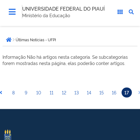
UNIVERSIDADE FEDERAL DO PIAUÍ
Ministério da Educação
Você
Últimas Notícias - UFPI
está
Página inicial
aqui:
Informação
Não há artigos nesta categoria. Se subcategorias
forem mostradas nesta página, elas poderão conter artigos.
8
9
10
11
12
13
14
15
16
17