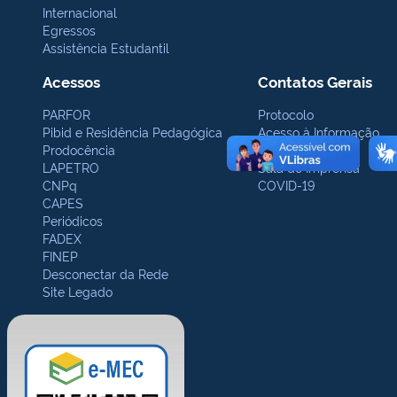
Internacional
Egressos
Assistência Estudantil
Acessos
Contatos Gerais
PARFOR
Protocolo
Pibid e Residência Pedagógica
Acesso à Informação
Prodocência
Ouvidoria
LAPETRO
Sala de Imprensa
CNPq
COVID-19
CAPES
Periódicos
FADEX
FINEP
Desconectar da Rede
Site Legado