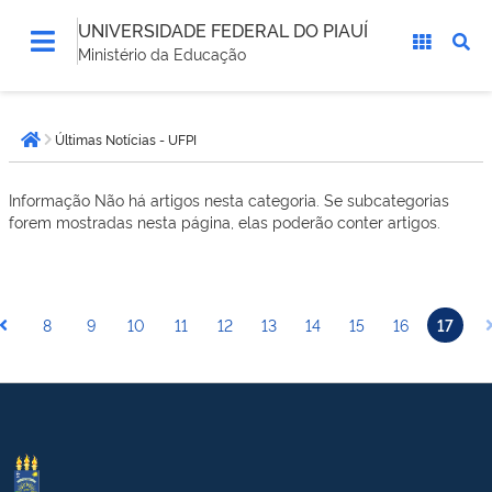
UNIVERSIDADE FEDERAL DO PIAUÍ
Ministério da Educação
Você
Últimas Notícias - UFPI
está
Página inicial
aqui:
Informação
Não há artigos nesta categoria. Se subcategorias
forem mostradas nesta página, elas poderão conter artigos.
8
9
10
11
12
13
14
15
16
17