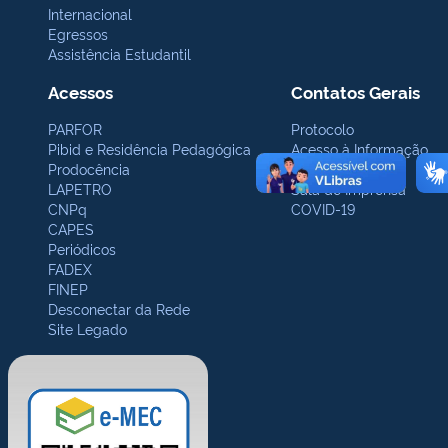
Internacional
Egressos
Assistência Estudantil
Acessos
Contatos Gerais
PARFOR
Protocolo
Pibid e Residência Pedagógica
Acesso à Informação
Prodocência
Ouvidoria
LAPETRO
Sala de Imprensa
CNPq
COVID-19
CAPES
Periódicos
FADEX
FINEP
Desconectar da Rede
Site Legado