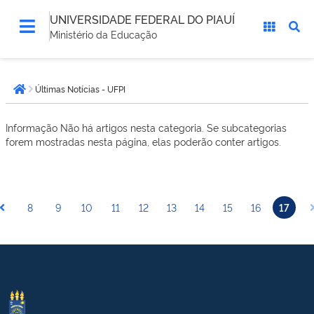
UNIVERSIDADE FEDERAL DO PIAUÍ
Ministério da Educação
Você
Últimas Notícias - UFPI
está
Página inicial
aqui:
Informação
Não há artigos nesta categoria. Se subcategorias
forem mostradas nesta página, elas poderão conter artigos.
8
9
10
11
12
13
14
15
16
17