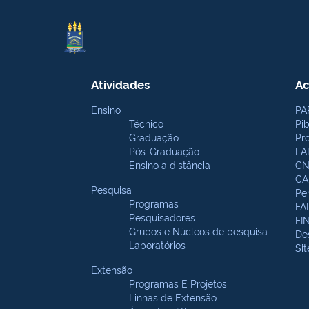
Atividades
Ac
Ensino
PA
Técnico
Pi
Graduação
Pr
Pós-Graduação
LA
Ensino a distância
CN
CA
Pesquisa
Pe
Programas
FA
Pesquisadores
FI
Grupos e Núcleos de pesquisa
De
Laboratórios
Si
Extensão
Programas E Projetos
Linhas de Extensão