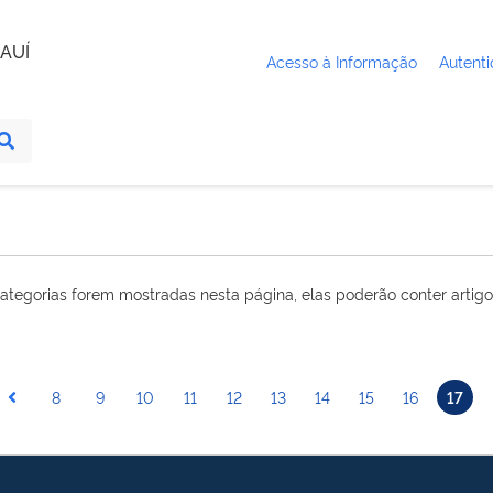
AUÍ
Acesso à Informação
Autenti
ategorias forem mostradas nesta página, elas poderão conter artigo
8
9
10
11
12
13
14
15
16
17