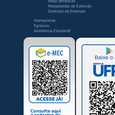
Áreas temáticas
Modalidades de Extensão
Diretrizes de Extensão
Internacional
Egressos
Assistência Estudantil