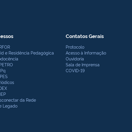
essos
Contatos Gerais
RFOR
Protocolo
bid e Residência Pedagógica
Acesso à Informação
odocência
Ouvidoria
PETRO
Sala de Imprensa
Pq
COVID-19
PES
riódicos
DEX
NEP
sconectar da Rede
te Legado