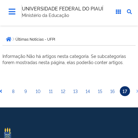
UNIVERSIDADE FEDERAL DO PIAUÍ
Ministério da Educação
Você
Últimas Notícias - UFPI
está
Página inicial
aqui:
Informação
Não há artigos nesta categoria. Se subcategorias
forem mostradas nesta página, elas poderão conter artigos.
8
9
10
11
12
13
14
15
16
17