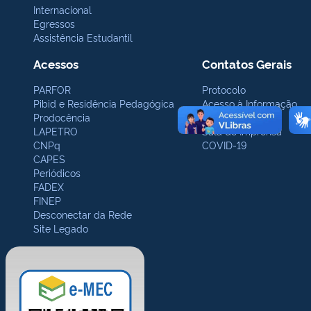
Internacional
Egressos
Assistência Estudantil
Acessos
Contatos Gerais
PARFOR
Protocolo
Pibid e Residência Pedagógica
Acesso à Informação
Prodocência
Ouvidoria
LAPETRO
Sala de Imprensa
CNPq
COVID-19
CAPES
Periódicos
FADEX
FINEP
Desconectar da Rede
Site Legado