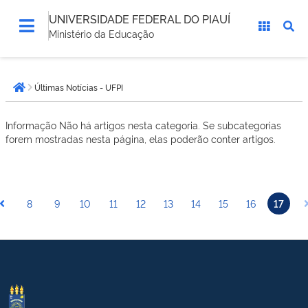
UNIVERSIDADE FEDERAL DO PIAUÍ
Ministério da Educação
Você
Últimas Notícias - UFPI
está
Página inicial
aqui:
Informação
Não há artigos nesta categoria. Se subcategorias
forem mostradas nesta página, elas poderão conter artigos.
8
9
10
11
12
13
14
15
16
17