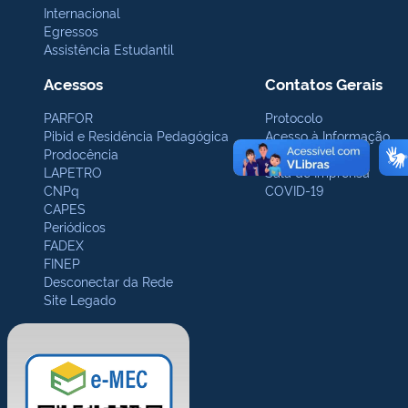
Internacional
Egressos
Assistência Estudantil
Acessos
Contatos Gerais
PARFOR
Protocolo
Pibid e Residência Pedagógica
Acesso à Informação
Prodocência
Ouvidoria
LAPETRO
Sala de Imprensa
CNPq
COVID-19
CAPES
Periódicos
FADEX
FINEP
Desconectar da Rede
Site Legado