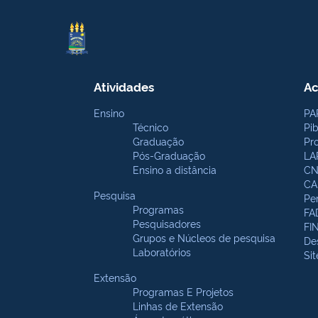
Atividades
Ac
Ensino
PA
Técnico
Pi
Graduação
Pr
Pós-Graduação
LA
Ensino a distância
CN
CA
Pesquisa
Pe
Programas
FA
Pesquisadores
FI
Grupos e Núcleos de pesquisa
De
Laboratórios
Si
Extensão
Programas E Projetos
Linhas de Extensão