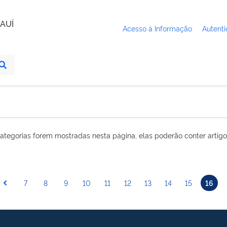
AUÍ
Acesso à Informação
Autenti
ategorias forem mostradas nesta página, elas poderão conter artigo
7
8
9
10
11
12
13
14
15
16