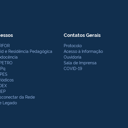
essos
Contatos Gerais
RFOR
Protocolo
bid e Residência Pedagógica
Acesso à Informação
odocência
Ouvidoria
PETRO
Sala de Imprensa
Pq
COVID-19
PES
riódicos
DEX
NEP
sconectar da Rede
te Legado