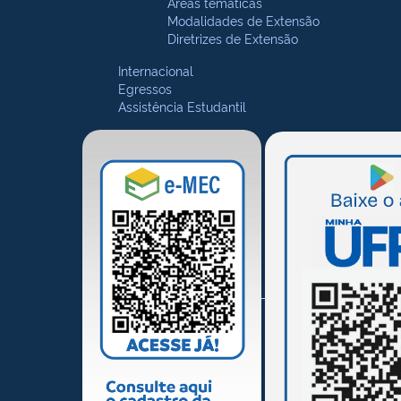
Áreas temáticas
Modalidades de Extensão
Diretrizes de Extensão
Internacional
Egressos
Assistência Estudantil