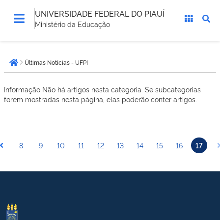
UNIVERSIDADE FEDERAL DO PIAUÍ
Ministério da Educação
Você
Últimas Notícias - UFPI
está
Página inicial
aqui:
Informação
Não há artigos nesta categoria. Se subcategorias
forem mostradas nesta página, elas poderão conter artigos.
8
9
10
11
12
13
14
15
16
17