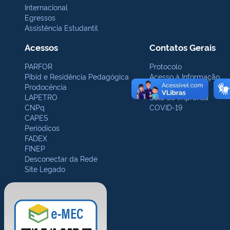
Internacional
Egressos
Assistência Estudantil
Acessos
Contatos Gerais
PARFOR
Protocolo
Pibid e Residência Pedagógica
Acesso à Informação
Prodocência
Ouvidoria
LAPETRO
Sala de Imprensa
CNPq
COVID-19
CAPES
Periódicos
FADEX
FINEP
Desconectar da Rede
Site Legado