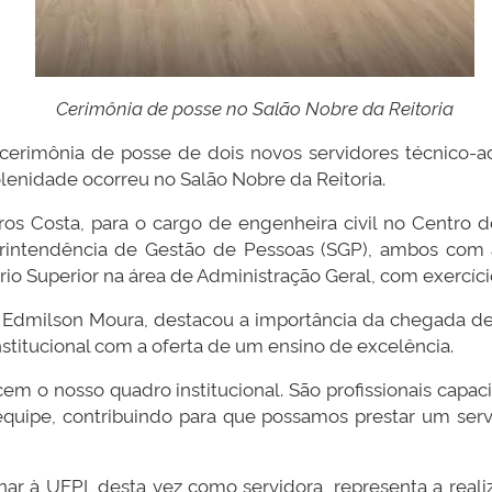
Cerimônia de posse no Salão Nobre da Reitoria
a cerimônia de posse de dois novos servidores técnico-
solenidade ocorreu no Salão Nobre da Reitoria.
s Costa, para o cargo de engenheira civil no Centro de
erintendência de Gestão de Pessoas (SGP), ambos co
io Superior na área de Administração Geral, com exercíc
I, Edmilson Moura, destacou a importância da chegada de 
stitucional com a oferta de um ensino de excelência.
cem o nosso quadro institucional. São profissionais cap
uipe, contribuindo para que possamos prestar um serv
nar à UFPI, desta vez como servidora, representa a reali