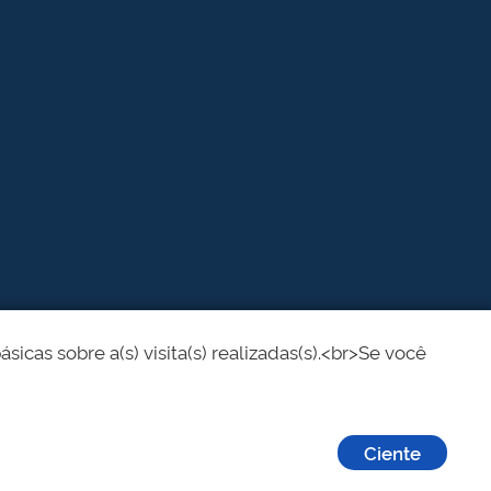
cas sobre a(s) visita(s) realizadas(s).<br>Se você
Ciente