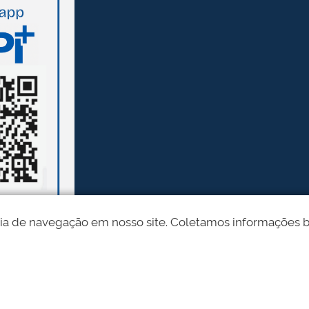
ia de navegação em nosso site. Coletamos informações bási