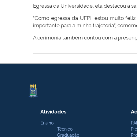
Egressa da Universidade, ela destacou a sat
“Como egressa da UFPI, estou muito feliz 
importante para a minha trajetória”, comem
A cerimônia também contou com a presença
Atividades
Ac
Ensino
PA
Técnico
Pi
Graduação
Pr