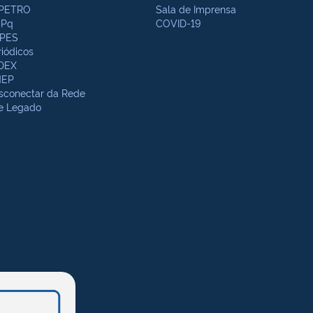
PETRO
Sala de Imprensa
Pq
COVID-19
PES
riódicos
DEX
NEP
sconectar da Rede
te Legado