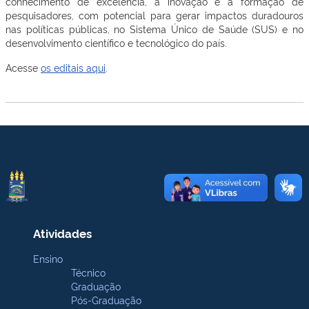
conhecimento de excelência, a inovação e a formação de
pesquisadores, com potencial para gerar impactos duradouros
nas políticas públicas, no Sistema Único de Saúde (SUS) e no
desenvolvimento científico e tecnológico do país.
Acesse
os editais aqui
.
Atividades
Ensino
Técnico
Graduação
Pós-Graduação