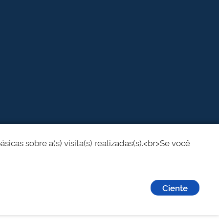
cas sobre a(s) visita(s) realizadas(s).<br>Se você
Ciente