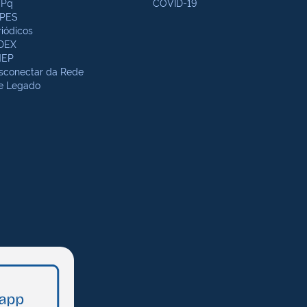
Pq
COVID-19
PES
riódicos
DEX
NEP
sconectar da Rede
te Legado