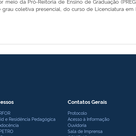
por meio da Pró-Reitoria de Ensino de Graduação (PREG)
 grau coletiva presencial, do curso de Licenciatura e
essos
Contatos Gerais
RFOR
Protocolo
bid e Residência Pedagógica
Acesso à Informação
odocência
Ouvidoria
PETRO
Sala de Imprensa