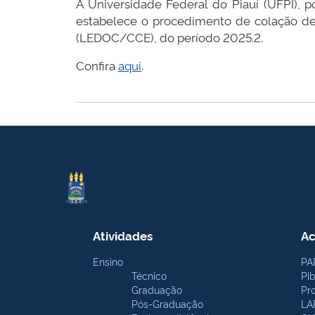
A Universidade Federal do Piauí (UFPI), 
estabelece o procedimento de colação de
(LEDOC/CCE), do período 2025.2.
Confira
aqui
.
Atividades
Ac
Ensino
PA
Técnico
Pi
Graduação
Pr
Pós-Graduação
LA