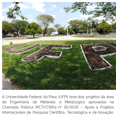
A Universidade Federal do Piauí (UFPI) teve dois projetos da área
de Engenharia de Materiais e Metalúrgica aprovados na
Chamada Pública MCTI/CNPq nº 16/2025 – Apoio a Projetos
Internacionais de Pesquisa Científica, Tecnológica e de Inovação.