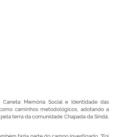
e Caneta: Memória Social e Identidade das
ia como caminhos metodológicos, adotando a
ta pela terra da comunidade Chapada da Sindá,
mbém fazia parte do campo investigado. "Foi