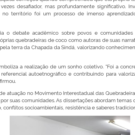
vezes desafiador, mas profundamente significativo. I
no território foi um processo de imenso aprendizad
lia o debate acadêmico sobre povos e comunidades tr
róprias quebradeiras de coco como autoras de suas narrati
uta pela terra da Chapada da Sindá, valorizando conhecim
boliza a realização de um sonho coletivo. "Foi a concr
referencial autoetnográfico e contribuindo para valori
afirmou.
a de atuação no Movimento Interestadual das Quebradei
 por suas comunidades. As dissertações abordam temas de r
, conflitos socioambientais, resistência e saberes tradicion