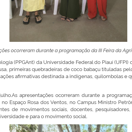
ões ocorreram durante a programação da III Feira da Agri
gia (PPGAnt) da Universidade Federal do Piauí (UFPI) c
ousa, primeiras quebradeiras de coco babaçu tituladas pe
ações afirmativas destinada a indígenas, quilombolas e 
ulho.As apresentações ocorreram durante a programação 
í, no Espaço Rosa dos Ventos, no Campus Ministro Petrô
ntes de movimentos sociais, docentes, pesquisadores, 
versidade e para o movimento social.