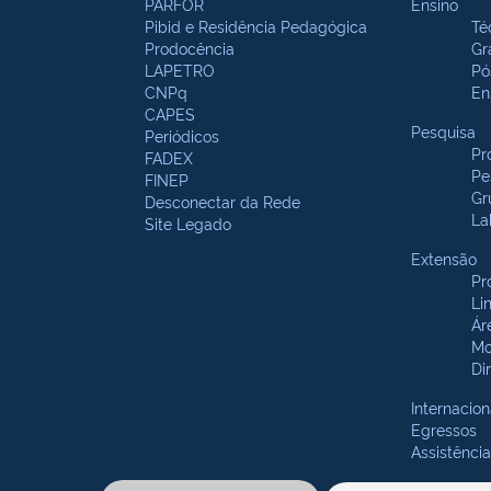
PARFOR
Ensino
Pibid e Residência Pedagógica
Té
Prodocência
Gr
LAPETRO
Pó
CNPq
En
CAPES
Pesquisa
Periódicos
Pr
FADEX
Pe
FINEP
Gr
Desconectar da Rede
La
Site Legado
Extensão
Pr
Li
Ár
Mo
Di
Internacion
Egressos
Assistência