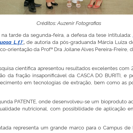
Créditos: Auzenir Fotografias
 na tarde da segunda-feira, a defesa da tese intitulada:
uosa L.f.)
”
,
de autoria da pós-graduanda Márcia Luiza d
e co-orientação da Profª Dra Joilane Alves Pereira-Freir
esquisa científica apresentou resultados excelentes com 
ão da fração insaponificável da CASCA DO BURITI, e po
cimento em tecnologias de extração, bem como as pos
gunda PATENTE, onde desenvolveu-se um bioproduto adi
alidade nutricional, com possibilidade de aplicação em
entada representa um grande marco para o Campus de 