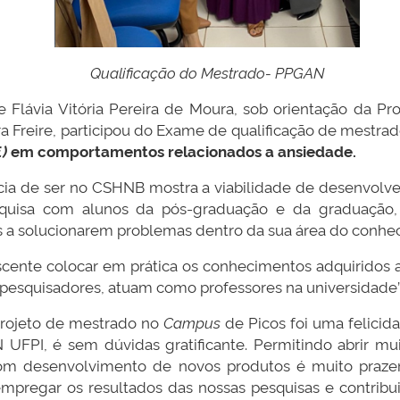
Qualificação do Mestrado- PPGAN
Flávia Vitória Pereira de Moura, sob orientação da Pro
ra Freire, participou do Exame de qualificação de mestrad
.)
em comportamentos relacionados a ansiedade.
ncia de ser no CSHNB mostra a viabilidade de desenvolve
pesquisa com alunos da pós-graduação e da graduação
s a solucionarem problemas dentro da sua área do conhe
scente colocar em prática os conhecimentos adquiridos
pesquisadores, atuam como professores na universidade”
 projeto de mestrado no
Campus
de Picos foi uma felici
FPI, é sem dúvidas gratificante. Permitindo abrir mu
 com desenvolvimento de novos produtos é muito pra
empregar os resultados das nossas pesquisas e contri