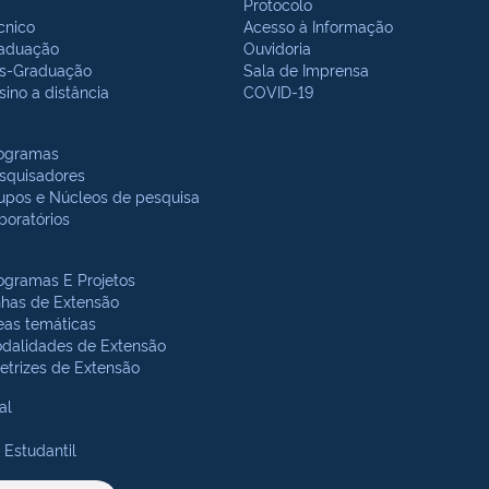
Protocolo
cnico
Acesso à Informação
aduação
Ouvidoria
s-Graduação
Sala de Imprensa
sino a distância
COVID-19
ogramas
squisadores
upos e Núcleos de pesquisa
boratórios
ogramas E Projetos
nhas de Extensão
eas temáticas
dalidades de Extensão
retrizes de Extensão
al
 Estudantil