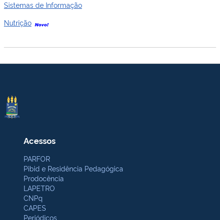
Sistemas de Informação
Nutrição
Acessos
PARFOR
Pibid e Residência Pedagógica
Prodocência
LAPETRO
CNPq
CAPES
Periódicos