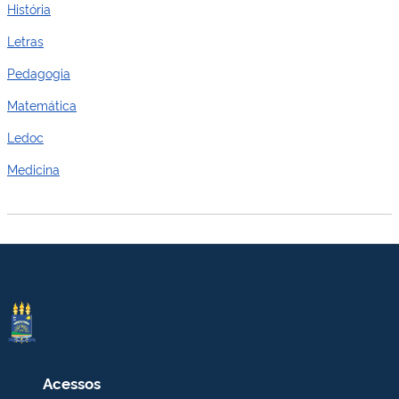
História
Letras
Pedagogia
Matemática
Ledoc
Medicina
Acessos