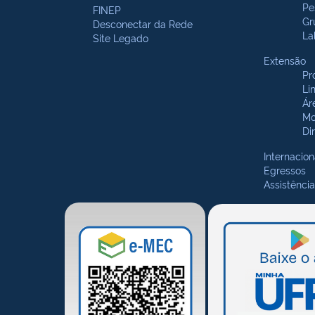
Pe
FINEP
Gr
Desconectar da Rede
La
Site Legado
Extensão
Pr
Li
Ár
Mo
Di
Internacion
Egressos
Assistência