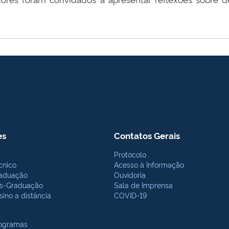
es
Contatos Gerais
Protocolo
cnico
Acesso à Informação
aduação
Ouvidoria
s-Graduação
Sala de Imprensa
sino a distância
COVID-19
ogramas