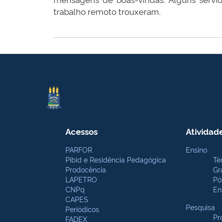
trabalho remoto trouxeram.
Acessos
Atividad
PARFOR
Ensino
Pibid e Residência Pedagógica
Té
Prodocência
Gr
LAPETRO
Pó
CNPq
En
CAPES
Pesquisa
Periódicos
Pr
FADEX