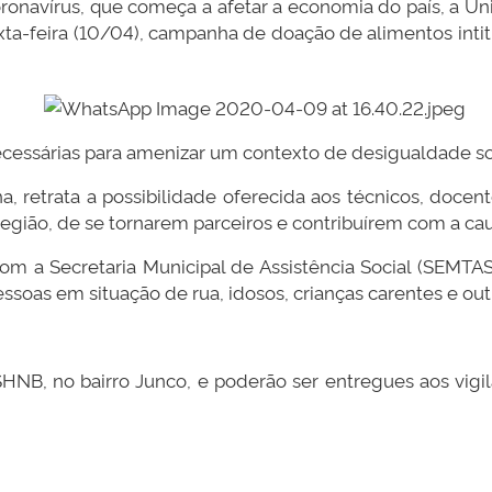
onavírus, que começa a afetar a economia do país, a Un
exta-feira (10/04), campanha de doação de alimentos inti
necessárias para amenizar um contexto de desigualdade s
, retrata a possibilidade oferecida aos técnicos, docen
ião, de se tornarem parceiros e contribuírem com a caus
m a Secretaria Municipal de Assistência Social (SEMTAS)
oas em situação de rua, idosos, crianças carentes e out
NB, no bairro Junco, e poderão ser entregues aos vigil