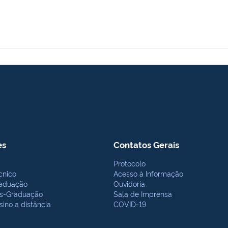
es
Contatos Gerais
Protocolo
cnico
Acesso à Informação
aduação
Ouvidoria
s-Graduação
Sala de Imprensa
sino a distância
COVID-19