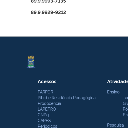
89.9.9993-7135
89.9.9929-9212
Acessos
Atividad
PARFOR
Ensino
Pibid e Residência Pedagógica
Té
Prodocência
Gr
LAPETRO
Pó
CNPq
En
CAPES
Pesquisa
Periódicos