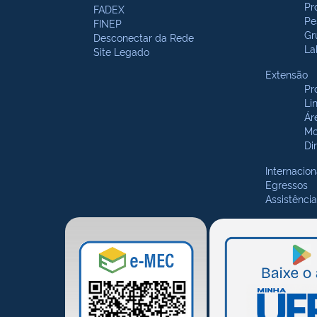
Pr
FADEX
Pe
FINEP
Gr
Desconectar da Rede
La
Site Legado
Extensão
Pr
Li
Ár
Mo
Di
Internacion
Egressos
Assistência