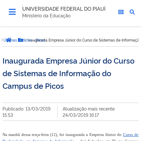
UNIVERSIDADE FEDERAL DO PIAUÍ
Ministério da Educação
Você
Últimas Notícias - Picos
Inaugurada Empresa Júnior do Curso de Sistemas de Informaçã
está
Página inicial
Botão Menu
aqui:
Inaugurada Empresa Júnior do Curso
de Sistemas de Informação do
Campus de Picos
Publicado: 13/03/2019
Atualização mais recente:
15:53
24/03/2019 16:17
Na manhã dessa terça-feira (12), foi inaugurada a Empresa Júnior do
Curso de