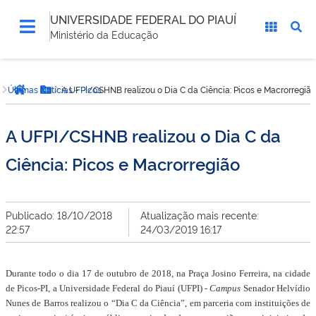
UNIVERSIDADE FEDERAL DO PIAUÍ
Ministério da Educação
Você
Últimas Notícias - Picos
A UFPI/CSHNB realizou o Dia C da Ciência: Picos e Macrorregião
está
Página inicial
Botão Menu
aqui:
A UFPI/CSHNB realizou o Dia C da
Ciência: Picos e Macrorregião
Publicado: 18/10/2018
Atualização mais recente:
22:57
24/03/2019 16:17
Durante todo o dia 17 de outubro de 2018, na Praça Josino Ferreira, na cidade
de Picos-PI, a Universidade Federal do Piauí (UFPI) -
Campus
Senador Helvídio
Nunes de Barros realizou o “Dia C da Ciência”, em parceria com instituições de