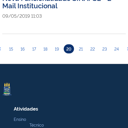
Mail Institucional
09/05/2019 11:03
15
16
17
18
19
20
21
22
23
24
Atividades
Ensino
Técnico