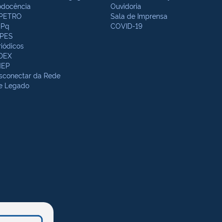
odocência
Ouvidoria
PETRO
Sala de Imprensa
Pq
COVID-19
PES
riódicos
DEX
NEP
sconectar da Rede
te Legado