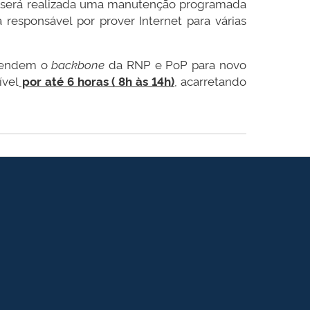
 será realizada uma manutenção programada
responsável por prover Internet para várias
atendem o
backbone
da RNP e PoP para novo
ível
por até 6 horas ( 8h às 14h)
, acarretando