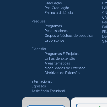
Graduação
Pr
Pós-Graduação
LA
Ensino a distância
CN
CA
Pesquisa
Pe
Programas
FA
Pesquisadores
FI
Grupos e Núcleos de pesquisa
De
Laboratórios
Si
Extensão
Programas E Projetos
Linhas de Extensão
Áreas temáticas
Modalidades de Extensão
Diretrizes de Extensão
Internacional
Egressos
Assistência Estudantil