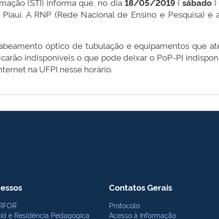
mação (STI) informa que, no dia
18/05/2019
(
sábado
)
iauí. A RNP (Rede Nacional de Ensino e Pesquisa) é a 
e cabeamento óptico de tubulação e equipamentos que 
ficarão indisponíveis o que pode deixar o PoP-PI indispon
ternet na UFPI nesse horário.
essos
Contatos Gerais
RFOR
Protocolo
bid e Residência Pedagógica
Acesso à Informação