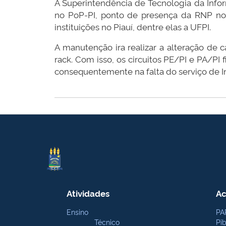
A Superintendência de Tecnologia da Infor
no PoP-PI, ponto de presença da RNP no P
instituições no Piauí, dentre elas a UFPI.
A manutenção ira realizar a alteração d
rack. Com isso, os circuitos PE/PI e PA/PI 
consequentemente na falta do serviço de In
Atividades
Ac
Ensino
PA
Técnico
Pi