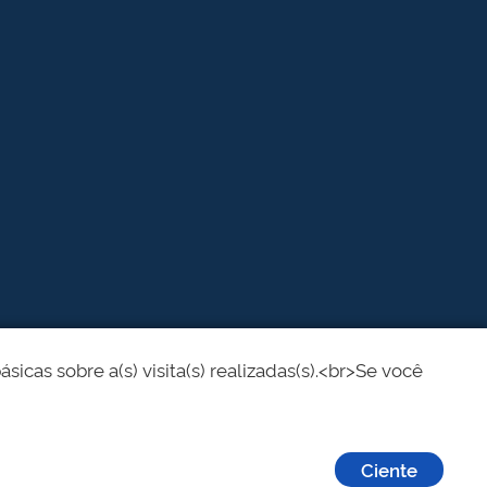
cas sobre a(s) visita(s) realizadas(s).<br>Se você
Ciente