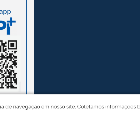
ia de navegação em nosso site. Coletamos informações bási