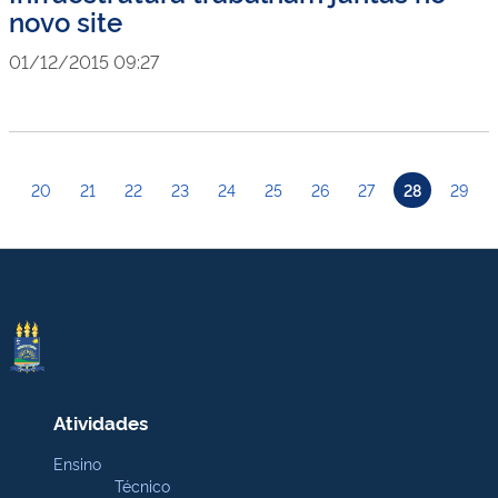
novo site
01/12/2015 09:27
20
21
22
23
24
25
26
27
28
29
Atividades
Ensino
Técnico