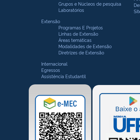
Grupos e Núcleos de pesquisa
De
Laboratórios
Si
Extensão
Programas E Projetos
Linhas de Extensão
Áreas temáticas
Modalidades de Extensão
Diretrizes de Extensão
Internacional
Egressos
Assistência Estudantil