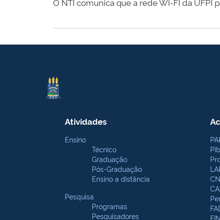
O NTI comunica que a rede WI-FI da UFPI pa
Atividades
Ac
Ensino
PA
Técnico
Pi
Graduação
Pr
Pós-Graduação
LA
Ensino a distância
CN
CA
Pesquisa
Pe
Programas
FA
Pesquisadores
FI