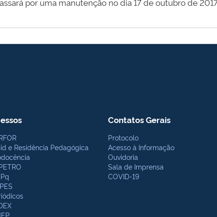
ssará por uma manutenção no dia 17 de outubro de 2017 n
essos
Contatos Gerais
RFOR
Protocolo
bid e Residência Pedagógica
Acesso à Informação
odocência
Ouvidoria
PETRO
Sala de Imprensa
Pq
COVID-19
PES
riódicos
DEX
NEP