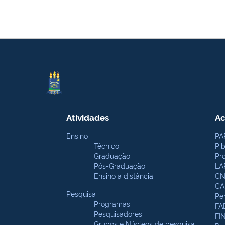
Atividades
Ac
Ensino
PA
Técnico
Pi
Graduação
Pr
Pós-Graduação
LA
Ensino a distância
CN
CA
Pesquisa
Pe
Programas
FA
Pesquisadores
FI
Grupos e Núcleos de pesquisa