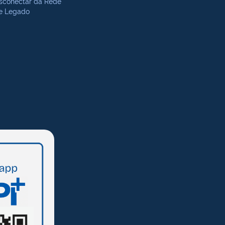
sconectar da Rede
te Legado