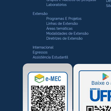
De
Laboratórios
Si
Extensão
Programas E Projetos
Linhas de Extensão
Áreas temáticas
Modalidades de Extensão
Diretrizes de Extensão
Internacional
Egressos
Assistência Estudantil