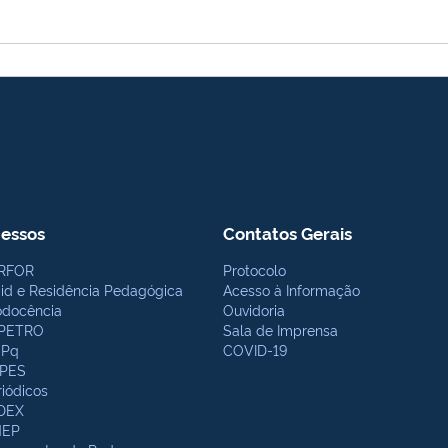
essos
Contatos Gerais
RFOR
Protocolo
bid e Residência Pedagógica
Acesso à Informação
odocência
Ouvidoria
PETRO
Sala de Imprensa
Pq
COVID-19
PES
riódicos
DEX
NEP