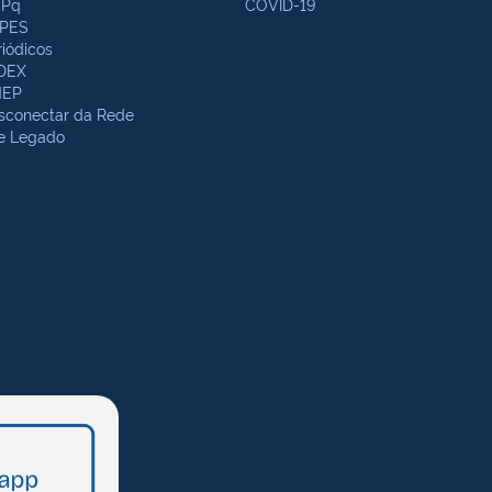
Pq
COVID-19
PES
riódicos
DEX
NEP
sconectar da Rede
te Legado