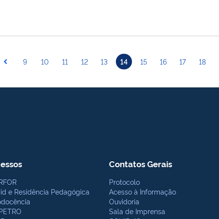
9
10
11
12
13
14
15
16
17
18
essos
Contatos Gerais
RFOR
Protocolo
bid e Residência Pedagógica
Acesso à Informação
odocência
Ouvidoria
PETRO
Sala de Imprensa