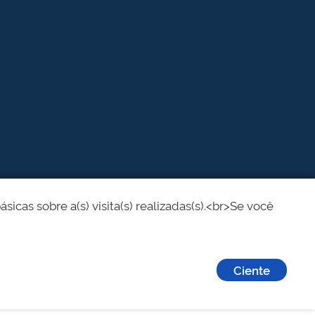
cas sobre a(s) visita(s) realizadas(s).<br>Se você
Ciente