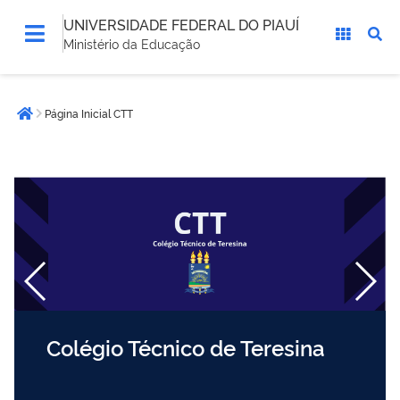
UNIVERSIDADE FEDERAL DO PIAUÍ
Ministério da Educação
Você
Página Inicial CTT
está
Página inicial
aqui:
Colégio Técnico de Teresina