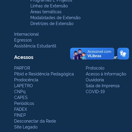
Linhas de Extensão
Áreas temáticas
Modalidades de Extensão
Diretrizes de Extensão
Internacional
Egressos
Assistência Estudantil
Acessos
Contatos Gerais
PARFOR
Protocolo
Pibid e Residência Pedagógica
Acesso à Informação
Prodocência
Ouvidoria
LAPETRO
Sala de Imprensa
CNPq
COVID-19
CAPES
Periódicos
FADEX
FINEP
Desconectar da Rede
Site Legado