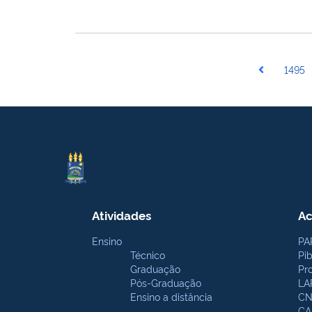
1495
Atividades
Ac
Ensino
PA
Técnico
Pi
Graduação
Pr
Pós-Graduação
LA
Ensino a distância
CN
CA