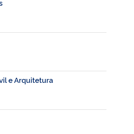
s
il e Arquitetura