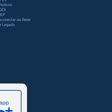
riódicos
DEX
NEP
sconectar da Rede
te Legado