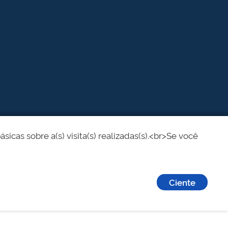
cas sobre a(s) visita(s) realizadas(s).<br>Se você
Ciente