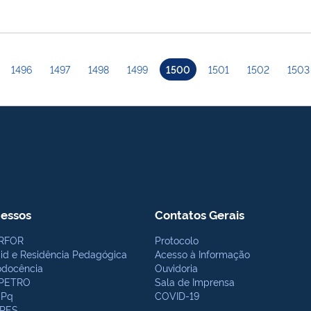
1496
1497
1498
1499
1500
1501
1502
1503
essos
Contatos Gerais
RFOR
Protocolo
bid e Residência Pedagógica
Acesso à Informação
odocência
Ouvidoria
PETRO
Sala de Imprensa
Pq
COVID-19
PES