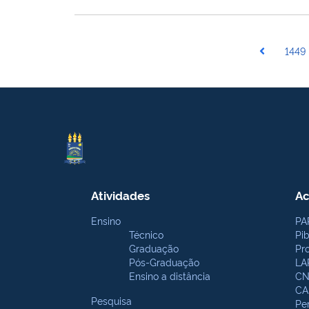
1449
Atividades
Ac
Ensino
PA
Técnico
Pi
Graduação
Pr
Pós-Graduação
LA
Ensino a distância
CN
CA
Pesquisa
Pe