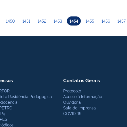
1450
1451
1452
1453
1454
1455
1456
1457
essos
Contatos Gerais
RFOR
Protocolo
bid e Residência Pedagógica
Acesso à Informação
odocência
Ouvidoria
PETRO
Sala de Imprensa
Pq
COVID-19
PES
riódicos