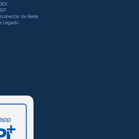
DEX
NEP
sconectar da Rede
te Legado