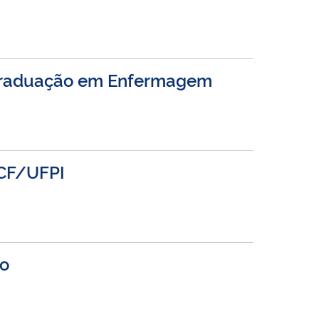
s-graduação em Enfermagem
GCF/UFPI
vo