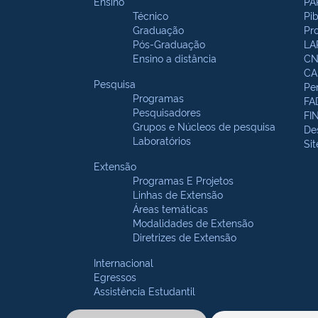
Ensino
PA
Técnico
Pi
Graduação
Pr
Pós-Graduação
LA
Ensino a distância
CN
CA
Pesquisa
Pe
Programas
FA
Pesquisadores
FI
Grupos e Núcleos de pesquisa
De
Laboratórios
Si
Extensão
Programas E Projetos
Linhas de Extensão
Áreas temáticas
Modalidades de Extensão
Diretrizes de Extensão
Internacional
Egressos
Assistência Estudantil