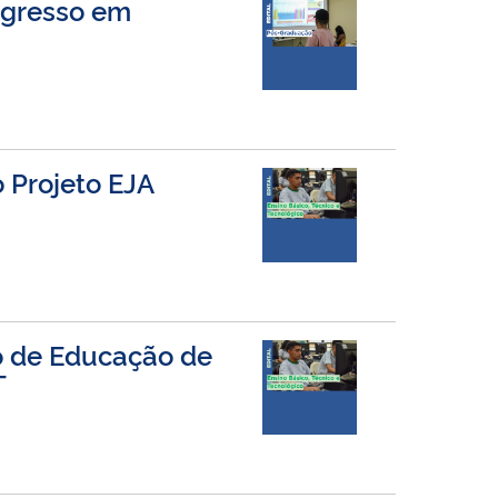
ngresso em
o Projeto EJA
to de Educação de
T