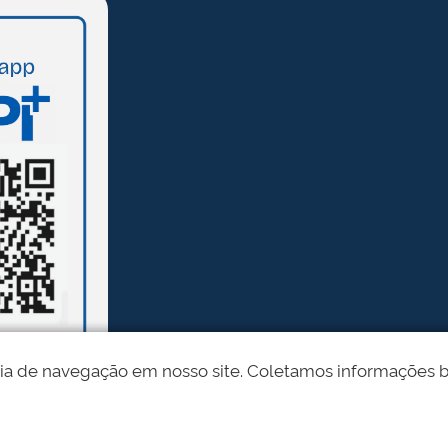
ia de navegação em nosso site. Coletamos informações bási