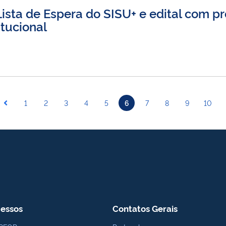
sta de Espera do SISU+ e edital com p
tucional
1
2
3
4
5
6
7
8
9
10
essos
Contatos Gerais