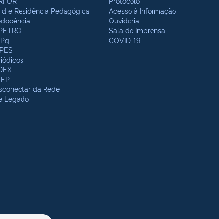
RFOR
Protocolo
bid e Residência Pedagógica
Acesso à Informação
odocência
Ouvidoria
PETRO
Sala de Imprensa
Pq
COVID-19
PES
riódicos
DEX
NEP
sconectar da Rede
te Legado