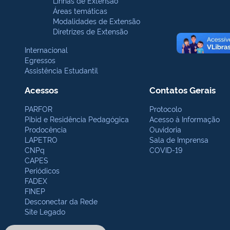
Linhas de Extensão
Áreas temáticas
Modalidades de Extensão
Diretrizes de Extensão
Internacional
Egressos
Assistência Estudantil
Acessos
Contatos Gerais
PARFOR
Protocolo
Pibid e Residência Pedagógica
Acesso à Informação
Prodocência
Ouvidoria
LAPETRO
Sala de Imprensa
CNPq
COVID-19
CAPES
Periódicos
FADEX
FINEP
Desconectar da Rede
Site Legado