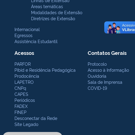
Linhas de Extensão
Áreas temáticas
Modalidades de Extensão
Diretrizes de Extensão
Internacional
Egressos
Assistência Estudantil
Acessos
Contatos Gerais
PARFOR
Protocolo
Pibid e Residência Pedagógica
Acesso à Informação
Prodocência
Ouvidoria
LAPETRO
Sala de Imprensa
CNPq
COVID-19
CAPES
Periódicos
FADEX
FINEP
Desconectar da Rede
Site Legado