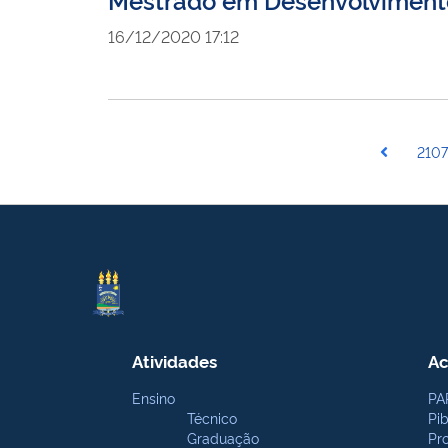
16/12/2020 17:12
2107
Atividades
Ac
Ensino
PA
Técnico
Pi
Graduação
Pr