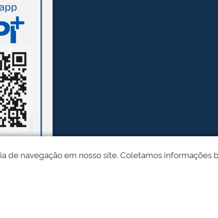
ia de navegação em nosso site. Coletamos informações bási