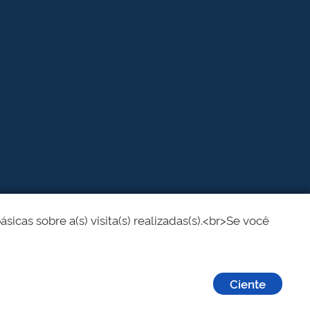
cas sobre a(s) visita(s) realizadas(s).<br>Se você
Ciente