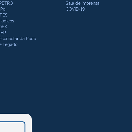
PETRO
Sala de Imprensa
Pq
COVID-19
PES
riódicos
DEX
NEP
sconectar da Rede
te Legado