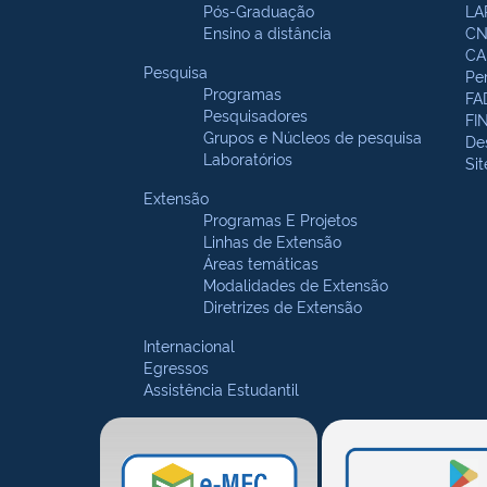
Pós-Graduação
LA
Ensino a distância
CN
CA
Pesquisa
Pe
Programas
FA
Pesquisadores
FI
Grupos e Núcleos de pesquisa
De
Laboratórios
Si
Extensão
Programas E Projetos
Linhas de Extensão
Áreas temáticas
Modalidades de Extensão
Diretrizes de Extensão
Internacional
Egressos
Assistência Estudantil