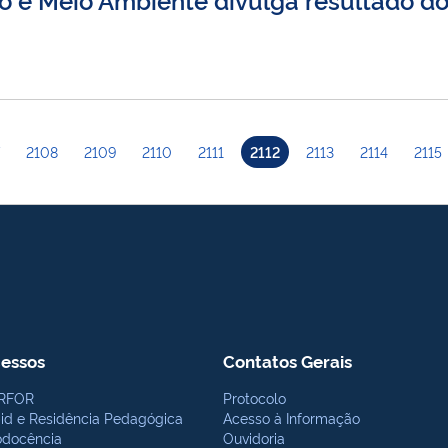
2108
2109
2110
2111
2112
2113
2114
2115
essos
Contatos Gerais
RFOR
Protocolo
bid e Residência Pedagógica
Acesso à Informação
odocência
Ouvidoria