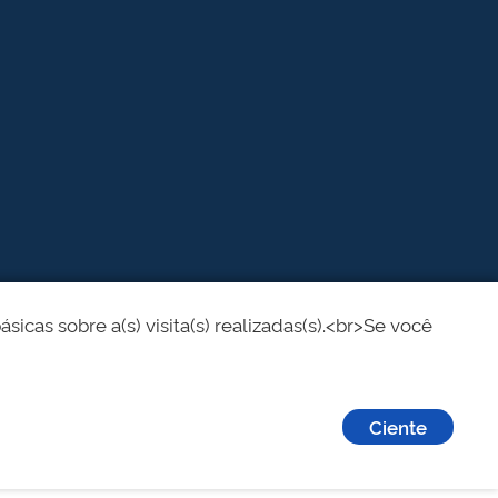
cas sobre a(s) visita(s) realizadas(s).<br>Se você
Ciente