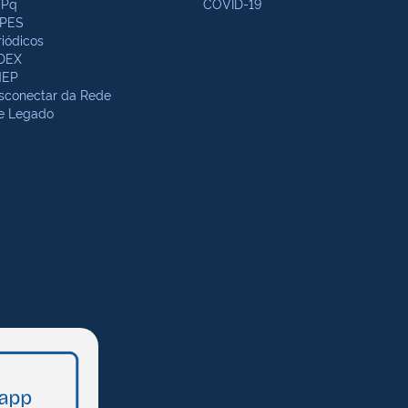
Pq
COVID-19
PES
riódicos
DEX
NEP
sconectar da Rede
te Legado