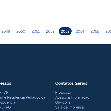
2049
2050
2051
2052
2053
2054
2055
20
essos
Contatos Gerais
RFOR
Protocolo
bid e Residência Pedagógica
Acesso à Informação
odocência
Ouvidoria
PETRO
Sala de Imprensa