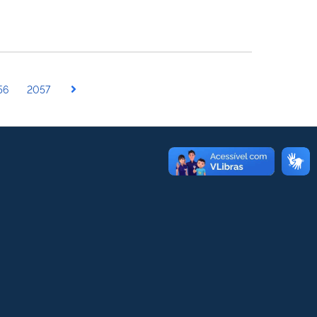
56
2057