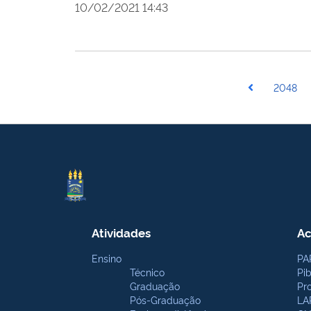
10/02/2021 14:43
2048
Atividades
Ac
Ensino
PA
Técnico
Pi
Graduação
Pr
Pós-Graduação
LA