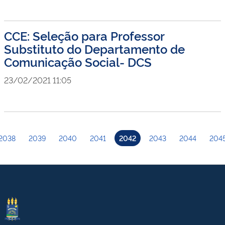
CCE: Seleção para Professor
Substituto do Departamento de
Comunicação Social- DCS
23/02/2021 11:05
2038
2039
2040
2041
2042
2043
2044
204