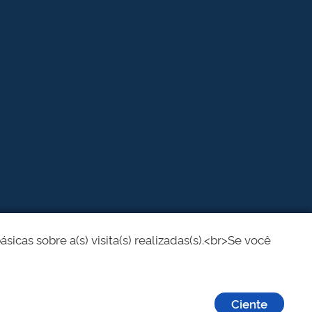
cas sobre a(s) visita(s) realizadas(s).<br>Se você
Ciente