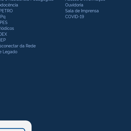
odocência
Ouvidoria
PETRO
Sala de Imprensa
Pq
COVID-19
PES
riódicos
DEX
NEP
sconectar da Rede
te Legado