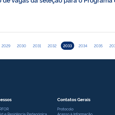
2029
2030
2031
2032
2033
2034
2035
20
essos
Contatos Gerais
RFOR
Protocolo
bid e Residência Pedagógica
Acesso à Informação