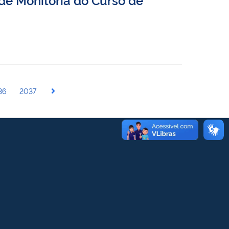
36
2037