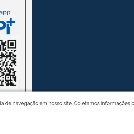
ia de navegação em nosso site. Coletamos informações bási