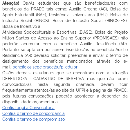
Atenção!
Os/As estudantes que são beneficiados/as com
benefícios da PRAEC tais como: Auxílio Creche (AC), Bolsa de
Apoio Estudantil (BAE), Residência Universitária (REU), Bolsa de
Inclusão Social (BINCS), Bolsa de Inclusão Social (BINCS-ES),
Bolsa de Incentivo a
Atividades Socioculturais e Esportivas (BIASE), Bolsa do Projeto
Milton Santos de Acesso ao Ensino Superior (PROMISAES) não
poderão acumular com o benefício Auxílio Residência (AR).
Portanto, se optarem por serem inseridos/as no benefício Auxílio
Residência (AR) deverão solicitar, preencher e enviar o termo de
desligamento dos benefícios mencionados através do e-
mail:
beneficios.sepe.praec@ufpi.
edu.br
Os/As demais estudantes que se encontram com a situação
DEFERIDO/A - CADASTRO DE RESERVA, mas que não foram
convocados/as nesta segunda chamada, devem ficar
frequentemente atentos/as ao site da UFPI e à página da PRAEC,
pois futuras convocações poderão acontecer, a depender da
disponibilidade orçamentária.
Confira aqui a Convocatória
Confira o termo de concordância
Confira o termo de compromisso