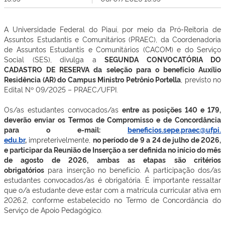
A Universidade Federal do Piauí, por meio da Pró-Reitoria de
Assuntos Estudantis e Comunitários (PRAEC), da Coordenadoria
de Assuntos
Estudantis e Comunitários (CACOM) e do Serviço
Social (SES), divulga a
SEGUNDA CONVOCATÓRIA DO
CADASTRO DE RESERVA da
seleção para o benefício Auxílio
Residência (AR) do Campus Ministro Petrônio Portella
, previsto no
Edital Nº 09/2025 – PRAEC/UFPI.
Os/as estudantes convocados/as
entre as posições 140 e 179,
deverão enviar os Termos de Compromisso e de Concordância
para o e-mail:
beneficios.sepe.praec@ufpi.
edu.br
,
impreterivelmente,
no período de 9 a 24 de julho de 2026,
e participar da Reunião de Inserção a ser definida no início do mês
de agosto de 2026, ambas as etapas são critérios
obrigatórios
para inserção no benefício. A participação dos/as
estudantes convocados/as é obrigatória. É importante ressaltar
que o/a estudante deve estar com a matrícula curricular ativa em
2026.2, conforme estabelecido no Termo de Concordância do
Serviço de Apoio Pedagógico.