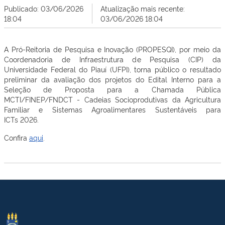
Publicado: 03/06/2026
Atualização mais recente:
18:04
03/06/2026 18:04
A Pró-Reitoria de Pesquisa e Inovação (PROPESQI), por meio da
Coordenadoria de Infraestrutura de Pesquisa (CIP) da
Universidade Federal do Piauí (UFPI), torna público o resultado
preliminar da avaliação dos projetos do
Edital Interno
p
ara a
Seleção
d
e Proposta
p
ara a Chamada Pública
MCTI/FINEP/FNDCT
-
Cadeias Socioprodutivas
d
a Agricultura
Familiar e Sistemas Agroalimentares Sustentáveis
p
ara
ICT
s
2026
.
Confira
aqui
.