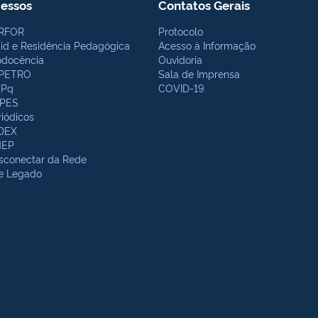
essos
Contatos Gerais
RFOR
Protocolo
bid e Residência Pedagógica
Acesso à Informação
odocência
Ouvidoria
PETRO
Sala de Imprensa
Pq
COVID-19
PES
riódicos
DEX
NEP
sconectar da Rede
te Legado