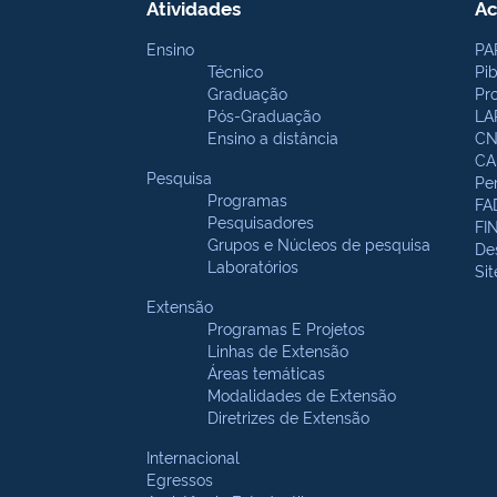
Atividades
Ac
Ensino
PA
Técnico
Pi
Graduação
Pr
Pós-Graduação
LA
Ensino a distância
CN
CA
Pesquisa
Pe
Programas
FA
Pesquisadores
FI
Grupos e Núcleos de pesquisa
De
Laboratórios
Si
Extensão
Programas E Projetos
Linhas de Extensão
Áreas temáticas
Modalidades de Extensão
Diretrizes de Extensão
Internacional
Egressos