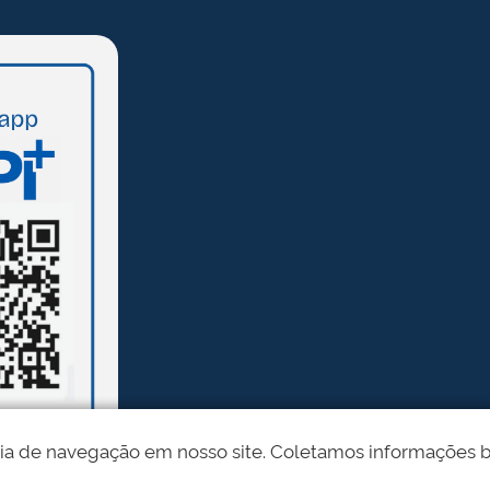
ia de navegação em nosso site. Coletamos informações bási